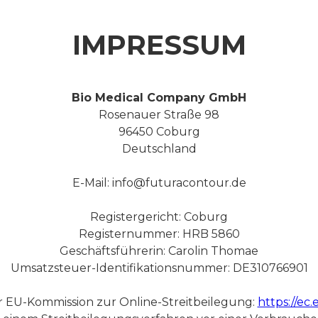
FUTURACONTOUR® FLOW
touchless soft-technology
IMPRESSUM
Mit unserem kontaktlosen Flow Gerät bringen wir 6 ml
Hyaluronserum mit Exosomen/Neuro-Wirkstoffen in
nur 15 Minuten ins gesamte Gesicht ein – hochwirksam
mit sofort sichtbaren Ergebnissen für begeisterte
Bio Medical Company GmbH
Kunden.
Rosenauer Straße 98
96450 Coburg
mehr erfahren
Deutschland
E-Mail: info@futuracontour.de
Registergericht: Coburg
Registernummer: HRB 5860
Geschäftsführerin: Carolin Thomae
Umsatzsteuer-Identifikationsnummer: DE310766901
r EU-Kommission zur Online-Streitbeilegung:
https://ec