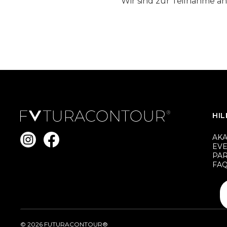
Wir sind zur Teilnahme a
HIL
AK
EV
PA
FA
© 2026
FUTURACONTOUR®