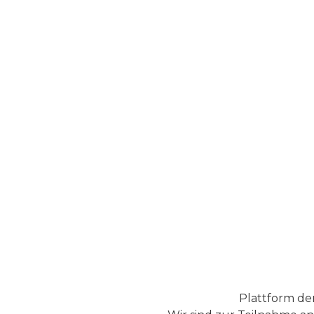
FUTURACONTOUR®
no-needle facelift-technology
Unsere bahnbrechende Technologie für starke
Konturierung ohne Ausfallzeiten – als angenehme
Alternative zu Fadenlifting und Unterspritzungen,
ganz ohne Nadeln.
mehr erfahren
Plattform de