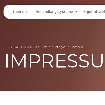
01
Über uns
Behandlungssysteme
Ergebniswel
FUTURACONTOUR® – We elevate your Contour.
IMPRESS