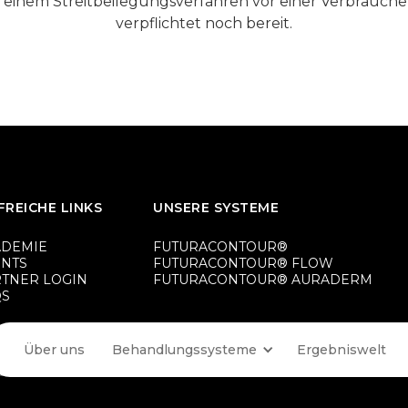
n einem Streitbeilegungsverfahren vor einer Verbrauche
verpflichtet noch bereit.
FREICHE LINKS
UNSERE SYSTEME
ADEMIE
FUTURACONTOUR®
ENTS
FUTURACONTOUR® FLOW
RTNER LOGIN
FUTURACONTOUR® AURADERM
QS
Über uns
Behandlungssysteme
Ergebniswelt