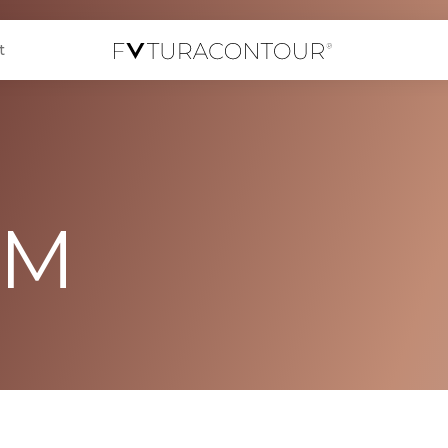
0
t
UM